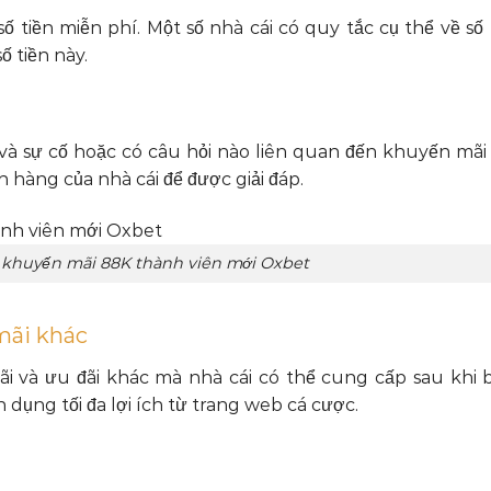
số tiền miễn phí. Một số nhà cái có quy tắc cụ thể về số 
ố tiền này.
và sự cố hoặc có câu hỏi nào liên quan đến khuyến mãi
ch hàng của nhà cái để được giải đáp.
 khuyến mãi 88K thành viên mới Oxbet
mãi khác
i và ưu đãi khác mà nhà cái có thể cung cấp sau khi 
 dụng tối đa lợi ích từ trang web cá cược.