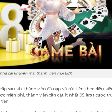
 nhà cái khuyến mãi thành viên mới 88K
ấp sau khi thành viên đã nạp và rút tiền theo điều kiệ
cược miễn phí, thành viên cần đặt ít nhất 05 lượt cược tr
tiền.