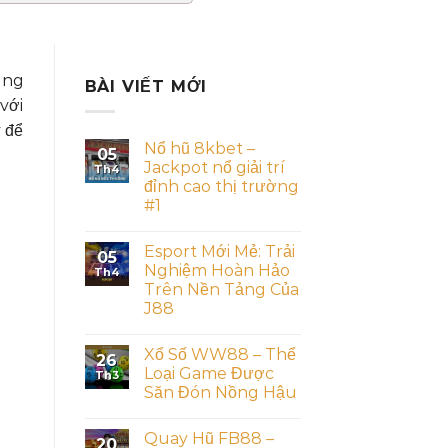
ùng
BÀI VIẾT MỚI
với
 để
Nổ hũ 8kbet –
05
Jackpot nổ giải trí
Th4
đỉnh cao thị trường
#1
Esport Mới Mẻ: Trải
05
Nghiệm Hoàn Hảo
Th4
Trên Nền Tảng Của
J88
Xổ Số WW88 – Thể
26
Loại Game Được
Th3
Săn Đón Nồng Hậu
Quay Hũ FB88 –
20