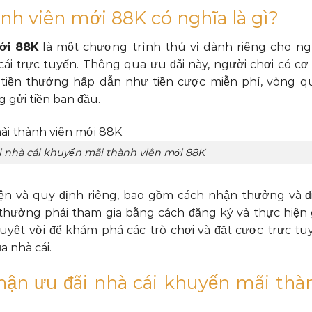
nh viên mới 88K có nghĩa là gì?
ới 88K
là một chương trình thú vị dành riêng cho ng
cái trực tuyến. Thông qua ưu đãi này, người chơi có cơ 
 tiền thưởng hấp dẫn như tiền cược miễn phí, vòng q
g gửi tiền ban đầu.
i nhà cái khuyến mãi thành viên mới 88K
ện và quy định riêng, bao gồm cách nhận thưởng và đ
 thường phải tham gia bằng cách đăng ký và thực hiện 
 tuyệt vời để khám phá các trò chơi và đặt cược trực tu
ủa nhà cái.
hận ưu đãi nhà cái khuyến mãi thà