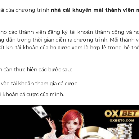
đãi của chương trình
nhà cái khuyến mãi thành viên 
ho các thành viên đăng ký tài khoản thành công và h
g dẫn trong thời gian diễn ra chương trình. Mỗi thành v
ất khi tài khoản của họ được xem là hợp lệ trong hệ th
ên cần thực hiện các bước sau:
 vào tài khoản tham gia cá cược.
ài khoản cá cược của mình.