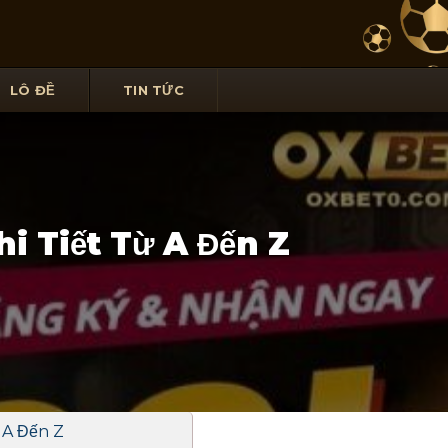
LÔ ĐỀ
TIN TỨC
i Tiết Từ A Đến Z
 A Đến Z