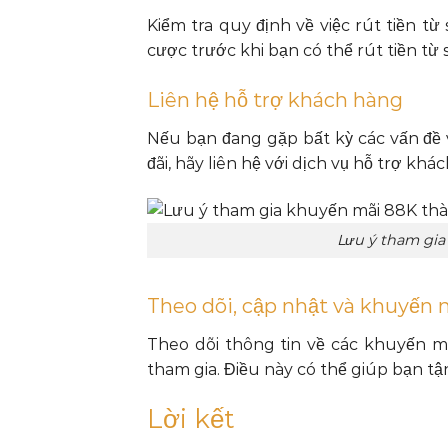
Kiểm tra quy định về việc rút tiền từ 
cược trước khi bạn có thể rút tiền từ s
Liên hệ hỗ trợ khách hàng
Nếu bạn đang gặp bất kỳ các vấn đề 
đãi, hãy liên hệ với dịch vụ hỗ trợ khá
Lưu ý tham gia
Theo dõi, cập nhật và khuyến 
Theo dõi thông tin về các khuyến mã
tham gia. Điều này có thể giúp bạn tận
Lời kết