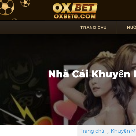
Skip
to
content
TRANG CHỦ
HƯỚ
Nhà Cái Khuyến M
Trang chủ
Khuyến M
›